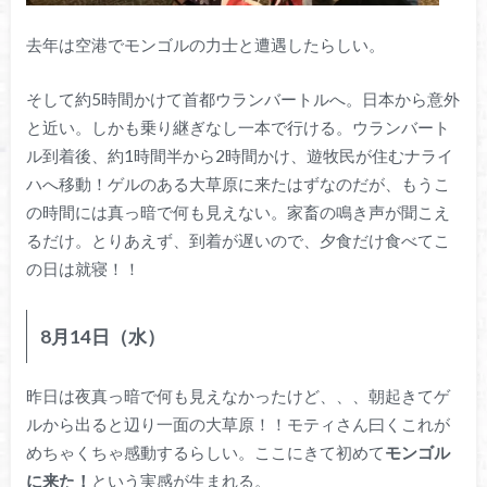
去年は空港でモンゴルの力士と遭遇したらしい。
そして約5時間かけて首都ウランバートルへ。日本から意外
と近い。しかも乗り継ぎなし一本で行ける。ウランバート
ル到着後、約1時間半から2時間かけ、遊牧民が住むナライ
ハへ移動！ゲルのある大草原に来たはずなのだが、もうこ
の時間には真っ暗で何も見えない。家畜の鳴き声が聞こえ
るだけ。とりあえず、到着が遅いので、夕食だけ食べてこ
の日は就寝！！
8月14日（水）
昨日は夜真っ暗で何も見えなかったけど、、、朝起きてゲ
ルから出ると辺り一面の大草原！！モティさん曰くこれが
めちゃくちゃ感動するらしい。ここにきて初めて
モンゴル
に来た！
という実感が生まれる。