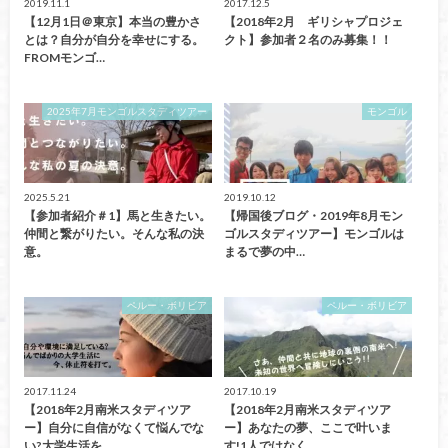
2019.11.1
2017.12.5
【12月1日＠東京】本当の豊かさ
【2018年2月 ギリシャプロジェ
とは？自分が自分を幸せにする。
クト】参加者２名のみ募集！！
FROMモンゴ…
2025年7月モンゴルスタディツアー
モンゴル
2025.5.21
2019.10.12
【参加者紹介＃1】馬と生きたい。
【帰国後ブログ・2019年8月モン
仲間と繋がりたい。そんな私の決
ゴルスタディツアー】モンゴルは
意。
まるで夢の中…
ペルー・ボリビア
ペルー・ボリビア
2017.11.24
2017.10.19
【2018年2月南米スタディツア
【2018年2月南米スタディツア
ー】自分に自信がなくて悩んでな
ー】あなたの夢、ここで叶いま
い?大学生活を…
す!1人ではなく…