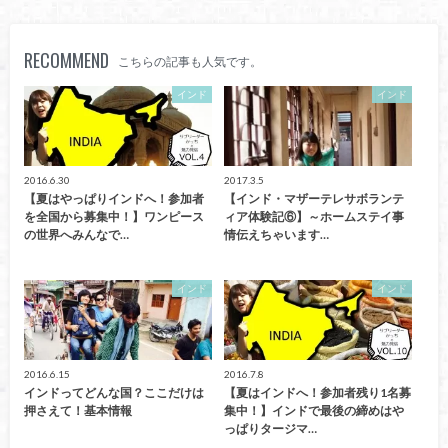
RECOMMEND
こちらの記事も人気です。
インド
インド
2016.6.30
2017.3.5
【夏はやっぱりインドへ！参加者
【インド・マザーテレサボランテ
を全国から募集中！】ワンピース
ィア体験記⑥】～ホームステイ事
の世界へみんなで…
情伝えちゃいます…
インド
インド
2016.6.15
2016.7.8
インドってどんな国？ここだけは
【夏はインドへ！参加者残り1名募
押さえて！基本情報
集中！】インドで最後の締めはや
っぱりタージマ…