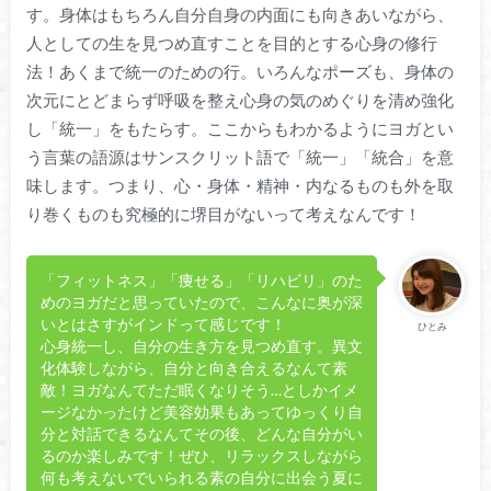
す。身体はもちろん自分自身の内面にも向きあいながら、
人としての生を見つめ直すことを目的とする心身の修行
法！あくまで統一のための行。いろんなポーズも、身体の
次元にとどまらず呼吸を整え心身の気のめぐりを清め強化
し「統一」をもたらす。ここからもわかるようにヨガとい
う言葉の語源はサンスクリット語で「統一」「統合」を意
味します。つまり、心・身体・精神・内なるものも外を取
り巻くものも究極的に堺目がないって考えなんです！
「フィットネス」「痩せる」「リハビリ」のた
めのヨガだと思っていたので、こんなに奥が深
いとはさすがインドって感じです！
ひとみ
心身統一し、自分の生き方を見つめ直す。異文
化体験しながら、自分と向き合えるなんて素
敵！ヨガなんてただ眠くなりそう…としかイメ
ージなかったけど美容効果もあってゆっくり自
分と対話できるなんてその後、どんな自分がい
るのか楽しみです！ぜひ、リラックスしながら
何も考えないでいられる素の自分に出会う夏に