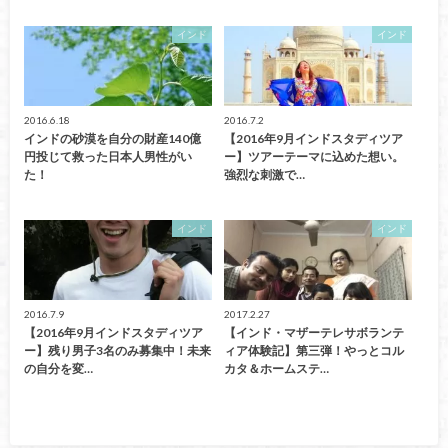
インド
インド
2016.6.18
2016.7.2
インドの砂漠を自分の財産140億
【2016年9月インドスタディツア
円投じて救った日本人男性がい
ー】ツアーテーマに込めた想い。
た！
強烈な刺激で…
インド
インド
2016.7.9
2017.2.27
【2016年9月インドスタディツア
【インド・マザーテレサボランテ
ー】残り男子3名のみ募集中！未来
ィア体験記】第三弾！やっとコル
の自分を変…
カタ＆ホームステ…