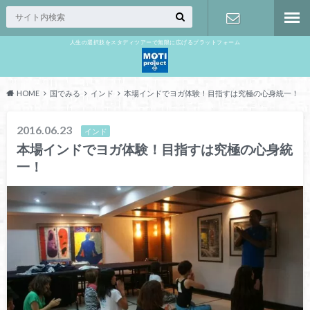
人生の選択肢をスタディツアーで無限に広げるプラットフォーム
お問い合わ
せ
HOME
国でみる
インド
本場インドでヨガ体験！目指すは究極の心身統一！
2016.06.23
インド
本場インドでヨガ体験！目指すは究極の心身統
一！