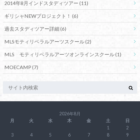
2014年8月インドスタディツアー
(11)
ギリシャNEWプロジェクト！
(6)
過去スタディツアー詳細
(6)
MLSモティリベラルアーツスクール
(2)
MLS モティリベラルアーツオンラインスクール
(1)
MOECAMP
(7)
2026年8月
月
火
水
木
金
土
日
1
2
3
4
5
6
7
8
9