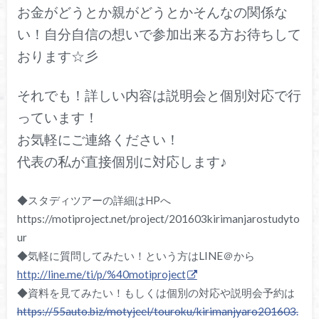
お金がどうとか親がどうとかそんなの関係な
い！自分自信の想いで参加出来る方お待ちして
おります☆彡
それでも！詳しい内容は説明会と個別対応で行
っています！
お気軽にご連絡ください！
代表の私が直接個別に対応します♪
◆スタディツアーの詳細はHPへ
https://motiproject.net/project/201603kirimanjarostudyto
ur
◆気軽に質問してみたい！という方はLINE＠から
http://line.me/ti/p/%40motiproject
◆資料を見てみたい！もしくは個別の対応や説明会予約は
https://55auto.biz/motyjeel/touroku/kirimanjyaro201603.