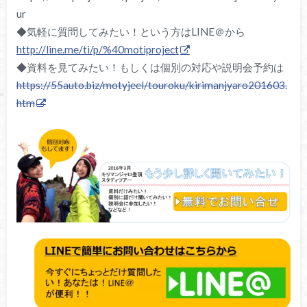
ur
◆気軽に質問してみたい！という方はLINE＠から
http://line.me/ti/p/%40motiproject
◆資料を見てみたい！もしくは個別の対応や説明会予約は
https://55auto.biz/motyjeel/touroku/kirimanjyaro201603.
htm