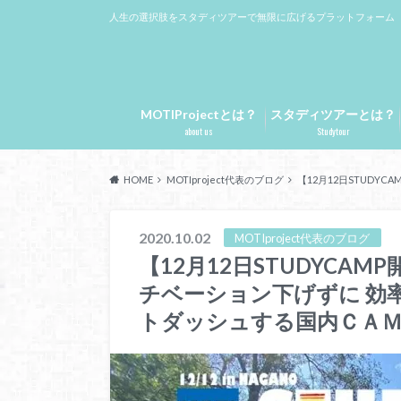
人生の選択肢をスタディツアーで無限に広げるプラットフォーム
MOTIProjectとは？
スタディツアーとは？
about us
Studytour
HOME
MOTIproject代表のブログ
【12月12日STUD
2020.10.02
MOTIproject代表のブログ
【12月12日STUDYCA
チベーション下げずに 効率
トダッシュする国内ＣＡ