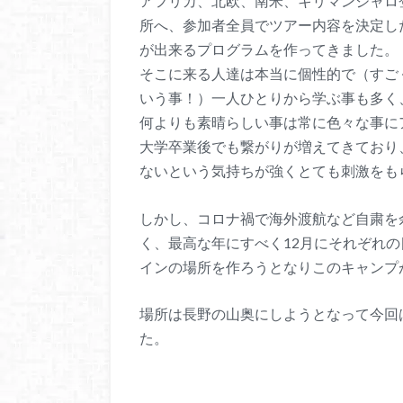
アフリカ、北欧、南米、キリマンジャロ
所へ、参加者全員でツアー内容を決定し
が出来るプログラムを作ってきました。
そこに来る人達は本当に個性的で（すご
いう事！）一人ひとりから学ぶ事も多く
何よりも素晴らしい事は常に色々な事に
大学卒業後でも繋がりが増えてきており
ないという気持ちが強くとても刺激をも
しかし、コロナ禍で海外渡航など自粛を余
く、最高な年にすべく12月にそれぞれ
インの場所を作ろうとなりこのキャンプ
場所は長野の山奥にしようとなって今回
た。