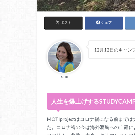
ポスト
シェア
12月12日のキャ
MOTI
人生を爆上げするSTUDYCAM
MOTIprojectはコロナ禍になる前
た。コロナ禍の今は海外渡航への自粛に