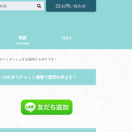
お問い合わせ
実績
Q&A
Performance
へスタートダッシュする国内ＣＡＭＰです！
LINE＠でチャット感覚で質問出来ます！