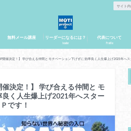
無料メール講座
リーダーになるには？
代表について
leader
Profile
YCAMP開催決定！】 学び合える仲間と モチベーション下げずに 効率良く人生爆上げ2021年
MP開催決定！】 学び合える仲間と モ
良く人生爆上げ2021年へスター
ＭＰです！