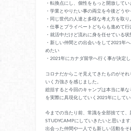
・転換点にし、個性をもっと開放してい
・学業とやりたい事の両立を今後どうや
・同じ世代の人達と多様な考え方を取り
・仕事とプライベートどちらも進めて行け
・就活中だけど流れに身を任せている状
・新しい仲間との出会いをして2021年
めたい
・2021年にカナダ留学へ行く事が決定
コロナだからこそ見えてきたものがそれ
いく力強さを感じました。
総括すると今回のキャンプは本当に単なる
を実際に具現化していく2021年にして
今までの当たり前、常識を全部捨てて、
STUDYCAMPにしていきたいと思いま
出会った仲間や一人でも新しい活動をそ