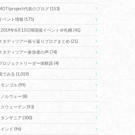
MOTIproject代表のブログ
(153)
イベント情報
(175)
2019年6月15日帰国後イベント＠札幌
(41)
スタディツアー振り返りブログまとめ
(21)
スタディツアー参加者の声
(74)
プロジェクトリーダー体験談
(4)
国でみる
(1,019)
モンゴル
(99)
ノルウェー
(8)
スウェーデン
(93)
タンザニア
(300)
インド
(96)