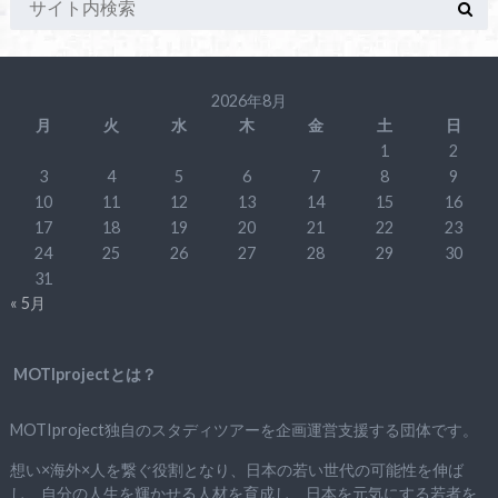
2026年8月
月
火
水
木
金
土
日
1
2
3
4
5
6
7
8
9
10
11
12
13
14
15
16
17
18
19
20
21
22
23
24
25
26
27
28
29
30
31
« 5月
MOTIprojectとは？
MOTIproject独自のスタディツアーを企画運営支援する団体です。
想い×海外×人を繋ぐ役割となり、日本の若い世代の可能性を伸ば
し、自分の人生を輝かせる人材を育成し、日本を元気にする若者を