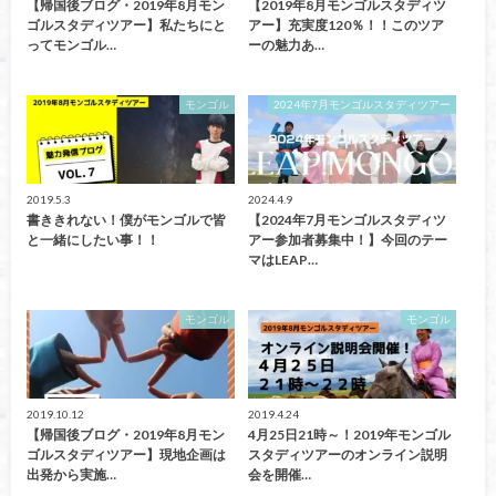
【帰国後ブログ・2019年8月モン
【2019年8月モンゴルスタディツ
ゴルスタディツアー】私たちにと
アー】充実度120％！！このツア
ってモンゴル…
ーの魅力あ…
モンゴル
2024年7月モンゴルスタディツアー
2019.5.3
2024.4.9
書ききれない！僕がモンゴルで皆
【2024年7月モンゴルスタディツ
と一緒にしたい事！！
アー参加者募集中！】今回のテー
マはLEAP…
モンゴル
モンゴル
2019.10.12
2019.4.24
【帰国後ブログ・2019年8月モン
4月25日21時～！2019年モンゴル
ゴルスタディツアー】現地企画は
スタディツアーのオンライン説明
出発から実施…
会を開催…