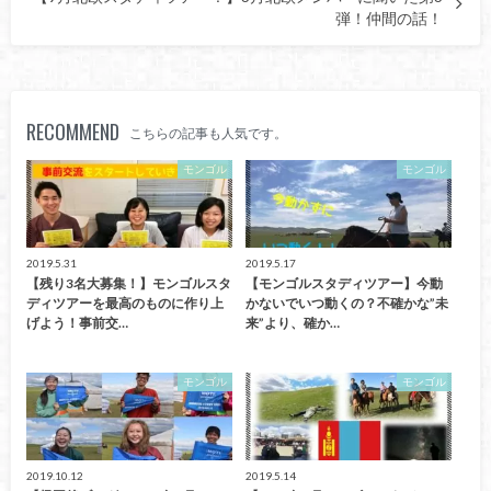
弾！仲間の話！
RECOMMEND
こちらの記事も人気です。
モンゴル
モンゴル
2019.5.31
2019.5.17
【残り3名大募集！】モンゴルスタ
【モンゴルスタディツアー】今動
ディツアーを最高のものに作り上
かないでいつ動くの？不確かな”未
げよう！事前交…
来”より、確か…
モンゴル
モンゴル
2019.10.12
2019.5.14