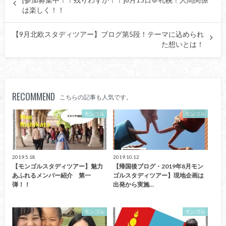
[参加募集中！！残りわずか！！]6月15日＠札幌！人間関係
は楽しく！！
【9月北欧スタディツアー】ブログ第5段！テーマに込められ
た想いとは！
RECOMMEND
こちらの記事も人気です。
モンゴル
モンゴル
2019.5.18
2019.10.12
【モンゴルスタディツアー】魅力
【帰国後ブログ・2019年8月モン
あふれるメンバー紹介 第一
ゴルスタディツアー】現地企画は
弾！！
出発から実施…
モンゴル
モンゴル