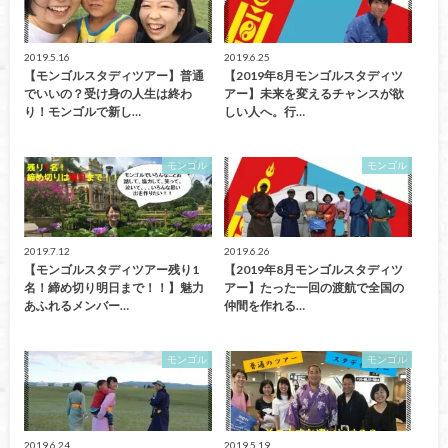
2019.5.16
2019.6.25
【モンゴルスタディツアー】普通
【2019年8月モンゴルスタディツ
でいいの？受け身の人生は終わ
アー】未来を変えるチャンスが欲
り！モンゴルで新し…
しい人へ。行…
モンゴル
モンゴル
2019.7.12
2019.6.26
【モンゴルスタディツアー残り1
【2019年8月モンゴルスタディツ
名！締め切り明日まで！！】魅力
アー】たった一回の渡航で全国の
あふれるメンバー…
仲間を作れる…
モンゴル
モンゴル
2019.6.24
2019.5.19