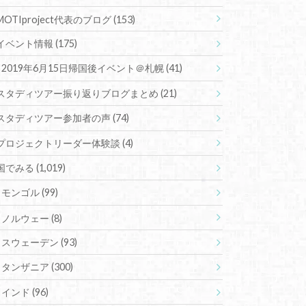
MOTIproject代表のブログ
(153)
イベント情報
(175)
2019年6月15日帰国後イベント＠札幌
(41)
スタディツアー振り返りブログまとめ
(21)
スタディツアー参加者の声
(74)
プロジェクトリーダー体験談
(4)
国でみる
(1,019)
モンゴル
(99)
ノルウェー
(8)
スウェーデン
(93)
タンザニア
(300)
インド
(96)