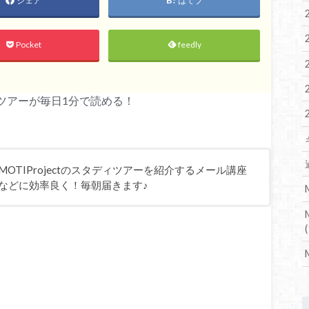
シェア
はてブ
Pocket
feedly
ディツアーが毎日1分で読める！
OTIProjectのスタディツアーを紹介するメール講座
などに効率良く！毎朝届きます♪
(