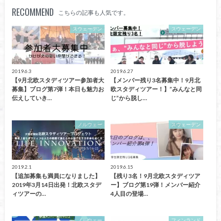
RECOMMEND
こちらの記事も人気です。
スウェーデン
スウェーデン
2019.6.3
2019.6.27
【9月北欧スタディツアー参加者大
【メンバー残り3名募集中！9月北
募集】ブログ第7弾！本日も魅力お
欧スタディツアー！】”みんなと同
伝えしていき…
じ”から脱し…
ノルウェー
スウェーデン
2019.2.1
2019.6.15
【追加募集も満員になりました】
【残り3名！9月北欧スタディツア
2019年3月14日出発！北欧スタデ
ー】ブログ第19弾！メンバー紹介
ィツアーの…
4人目の登場…
ノルウェー
フィンランド