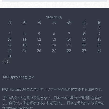
2026年8月
月
火
水
木
金
土
日
1
2
3
4
5
6
7
8
9
10
11
12
13
14
15
16
17
18
19
20
21
22
23
24
25
26
27
28
29
30
31
« 5月
MOTIprojectとは？
MOTIproject独自のスタディツアーを企画運営支援する団体です。
想い×海外×人を繋ぐ役割となり、日本の若い世代の可能性を伸ば
し、自分の人生を輝かせる人材を育成し、日本を元気にする若者を
増やす事が目的です。