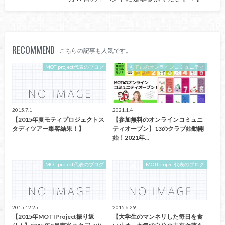
RECOMMEND
こちらの記事も人気です。
MOTIproject代表のブログ
もてぃのオンラインコミュニティ
2015.7.1
2021.1.4
【2015年夏モティプロジェクトス
【参加無料のオンラインコミュニ
タディツアー集客結果！】
ティオープン】13のクラブ始動開
始！2021年…
MOTIproject代表のブログ
MOTIproject代表のブログ
2015.12.25
2015.6.29
【2015年MOTIProject振り返
【大学生のマンネリした毎日を食