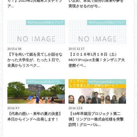
り！】2015年2月南米スタディツ
い止め、本気で自分の未来や夢を
ア…
実現させるのがモ…
MOTIproject代表のブログ
MOTIproject代表のブログ
2015.6.18
2015.12.17
【下を向いて紙を見てしか話せな
【２０１６年1月１６日（土）
かった大学生が、たった１日で、
MOTIProject主催！タンザニア大
全員からリスペク…
使館イベ…
MOTIproject代表のブログ
MOTIproject代表のブログ
2016.9.7
2016.12.8
【代表の想い・来年の夏の決意】
【18年卒就活プロジェクト第二
本日からインドへ出発します！
弾】リングロー株式会社様を突撃
訪問！グローバル…