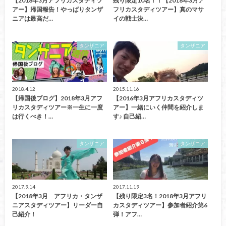
【2018年3月アフリカスタディツ
残り限定10名！！【2018年3月ア
アー】帰国報告！やっぱりタンザ
フリカスタディツアー】真のマサ
ニアは最高だ…
イの戦士決…
タンザニア
タンザニア
2018.4.12
2015.11.16
【帰国後ブログ】2018年3月アフ
【2016年3月アフリカスタディツ
リカスタディツアー※一生に一度
アー】一緒にいく仲間を紹介しま
は行くべき！…
す♪ 自己紹…
タンザニア
タンザニア
2017.9.14
2017.11.19
【2018年3月 アフリカ・タンザ
【残り限定3名！2018年3月アフリ
ニアスタディツアー】リーダー自
カスタディツアー】参加者紹介第6
己紹介！
弾！アフ…