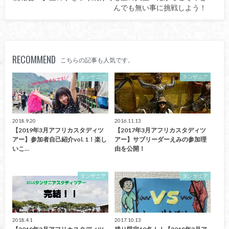
んでも無い事に挑戦しよう！
RECOMMEND
こちらの記事も人気です。
タンザニア
タンザニア
2018.9.20
2016.11.13
【2019年3月アフリカスタディツ
【2017年3月アフリカスタディツ
アー】参加者自己紹介vol. 1！楽し
アー】サブリーダーえみの参加理
いこ…
由を公開！
タンザニア
タンザニア
2018.4.1
2017.10.13