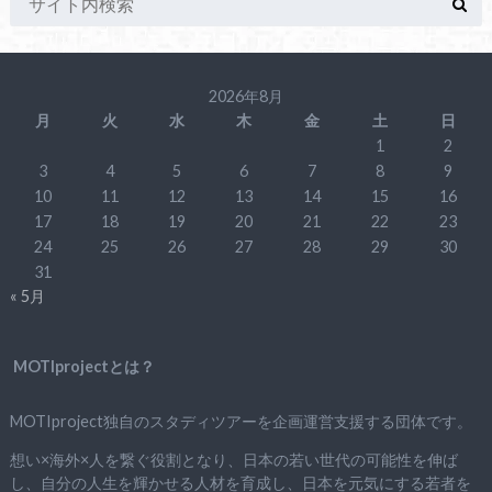
2026年8月
月
火
水
木
金
土
日
1
2
3
4
5
6
7
8
9
10
11
12
13
14
15
16
17
18
19
20
21
22
23
24
25
26
27
28
29
30
31
« 5月
MOTIprojectとは？
MOTIproject独自のスタディツアーを企画運営支援する団体です。
想い×海外×人を繋ぐ役割となり、日本の若い世代の可能性を伸ば
し、自分の人生を輝かせる人材を育成し、日本を元気にする若者を