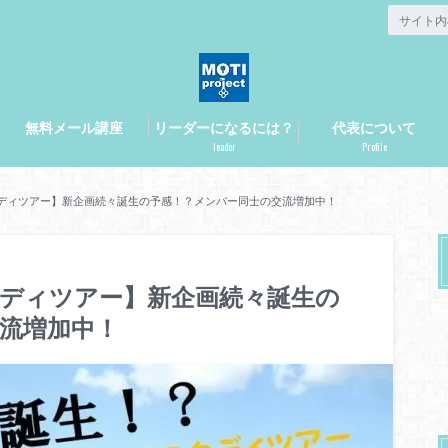
無料メール講座
リーダーになるには？
代表について
leader
Profile
スタディツアー】新企画続々誕生の予感！？メンバー同士の交流増加中！
スタディツアー】新企画続々誕生の
流増加中！