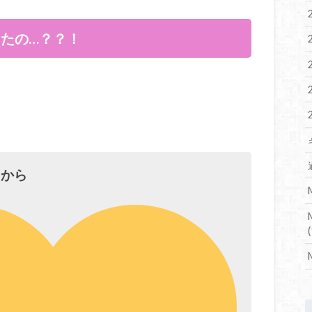
たの…？？！
たから
(