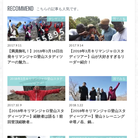
RECOMMEND
こちらの記事も人気です。
タンザニア
国でみる
2017.9.11
2017.9.14
【満員御礼！】2018年3月18日出
【2018年3月キリマンジャロスタ
発キリマンジャロ登山スタディツ
ディツアー】山が大好きすぎるリ
アーの魅力…
ーダー紹介！
2018年3月キリマンジャロ登山スタデ
国でみる
ィツアー
2017.10.9
2018.1.22
【2018年キリマンジャロ登山スタ
【2018年キリマンジャロ登山スタ
ディーツアー】経験者は語る！前
ディーツアー】登山トレーニング
回登頂経験者…
＠塔ノ岳、鍋…