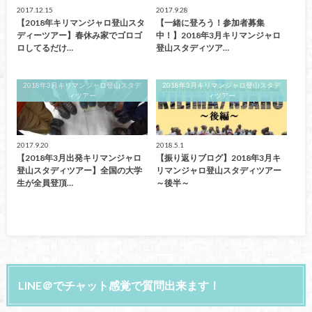
2017.12.15
2017.9.28
【2018年キリマンジャロ登山スタ
【一緒に登ろう！参加者募集
ディーツアー】春休み家でゴロゴ
中！】2018年3月キリマンジャロ
ロしてるだけ…
登山スタディツア…
2018年3月キリマンジャロ登山スタデ
2018年3月キリマンジャロ登山スタデ
ィツアー
ィツアー
2017.9.20
2018.5.1
【2018年3月出発キリマンジャロ
【振り返りブログ】2018年3月キ
登山スタディツアー】全国の大学
リマンジャロ登山スタディツアー
生が全員登頂…
～後半～
LINE＠でチャット感覚で質問出来ます！