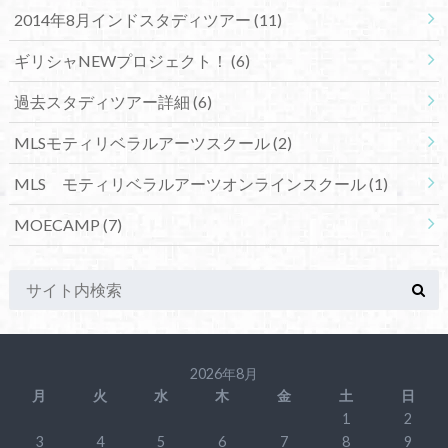
2014年8月インドスタディツアー
(11)
ギリシャNEWプロジェクト！
(6)
過去スタディツアー詳細
(6)
MLSモティリベラルアーツスクール
(2)
MLS モティリベラルアーツオンラインスクール
(1)
MOECAMP
(7)
2026年8月
月
火
水
木
金
土
日
1
2
3
4
5
6
7
8
9