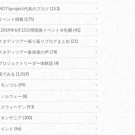
MOTIproject代表のブログ
(153)
イベント情報
(175)
2019年6月15日帰国後イベント＠札幌
(41)
スタディツアー振り返りブログまとめ
(21)
スタディツアー参加者の声
(74)
プロジェクトリーダー体験談
(4)
国でみる
(1,019)
モンゴル
(99)
ノルウェー
(8)
スウェーデン
(93)
タンザニア
(300)
インド
(96)