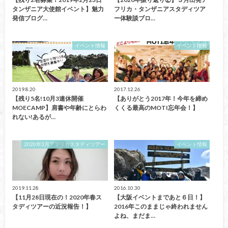
タンザニア大使館イベント】魅力
フリカ・タンザニアスタディツア
発信ブログ…
ー体験談ブロ…
イベント情報
イベント情報
2019.8.20
2017.12.26
【残り5名!10月3連休開催
【ありがとう2017年！今年を締め
MOECAMP】肩書や年齢にとらわ
くくる最高のMOTI忘年会！】
れない!あるが…
2020年3月アフリカスタディツアー
イベント情報
2019.11.28
2016.10.30
【11月28日現在の！2020年春ス
【大阪イベントまであと６日！】
タディツアーの近況報告！】
2016年このままじゃ終われません
よね、まだま…