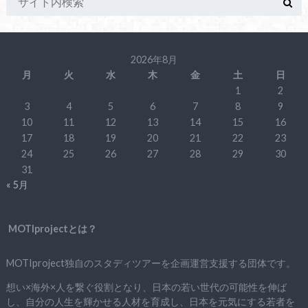
2026年8月
月
火
水
木
金
土
日
1
2
3
4
5
6
7
8
9
10
11
12
13
14
15
16
17
18
19
20
21
22
23
24
25
26
27
28
29
30
31
« 5月
MOTIprojectとは？
MOTIproject独自のスタディツアーを企画運営支援する団体です。
想い×海外×人を繋ぐ役割となり、日本の若い世代の可能性を伸ば
し、自分の人生を輝かせる人材を育成し、日本を元気にする若者を