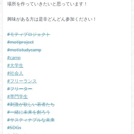
場所を作っていきたいと思っています！
興味がある方は是非どんどん参加ください！
#モティプロジェクト
#motiproject
#motistudycamp
#camp
#大学生
#社会人
#フリーランス
#フリーター
#専門学生
#刺激が欲しい若者たち
#一緒に未来を創ろう
#サスティナブルな未来
#SDGs