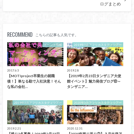
ログまとめ
RECOMMEND
こちらの記事も人気です。
イベント情報
2019年3月アフリカスタディツアー
2017.6.5
2019.2.8
【MOTIproject卒業生の就職
【2019年2月23日タンザニア大使
後！】単なる勘で入社決意！そん
館イベント】魅力発信ブログ㉛～
な私の会社…
タンザニア…
2019年3月アフリカスタディツアー
2020年3月アフリカスタディツアー
2019.2.21
2020.12.31
【残り2名募集！2019年2月23日
【2020年振り返り②】３月出発ア