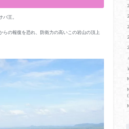
サパ王。
からの報復を恐れ、防衛力の高いこの岩山の頂上
(