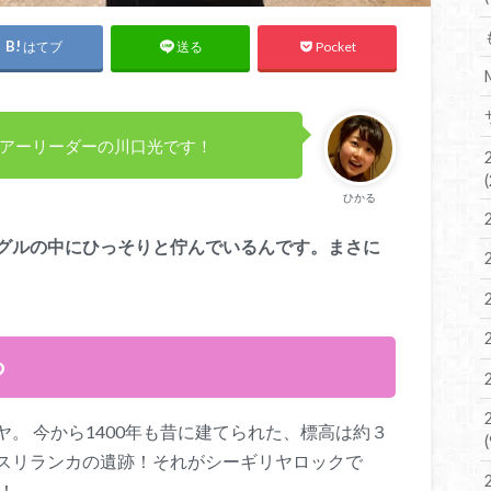
はてブ
Pocket
送る
ツアーリーダーの川口光です！
ひかる
グルの中にひっそりと佇んでいるんです。まさに
つ
。 今から1400年も昔に建てられた、標高は約３
スリランカの遺跡！それがシーギリヤロックで
！