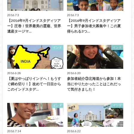
2016.7.3
2016.7.3
【2016年9月インドスタディツア
【2016年9月インドスタディツア
ー】圧巻！世界最美の霊廟、世界
ー】男子参加者大募集中！この夏
遺産タージマ…
得られる3つ…
インド
インド
2016.6.28
2016.6.20
【夏はやっぱりインドへ！もうす
参加者紹介③北海道から参加！本
ぐ締め切り！】改めて一日目から
当にやりたかったことはこれだっ
このインドスタデ…
て気付きました！
インド
インド
2016.7.14
2016.6.22