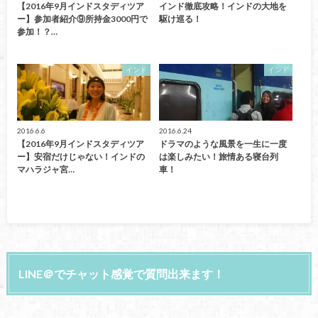
【2016年9月インドスタディツア
インド徹底攻略！インドの大地を
ー】参加者紹介⑨所持金3000円で
駆け巡る！
参加！？…
インド
インド
2016.6.6
2016.6.24
【2016年9月インドスタディツア
ドラマのような風景を一生に一度
ー】安宿だけじゃない！インドの
は楽しみたい！旅情ある寝台列
マハラジャ宮…
車！
LINE＠でチャット感覚で質問出来ます！