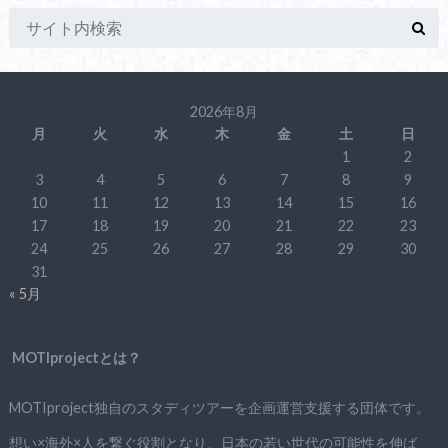
2026年8月
月
火
水
木
金
土
日
1
2
3
4
5
6
7
8
9
10
11
12
13
14
15
16
17
18
19
20
21
22
23
24
25
26
27
28
29
30
31
« 5月
MOTIprojectとは？
MOTIproject独自のスタディツアーを企画運営支援する団体です。
想い×海外×人を繋ぐ役割となり、日本の若い世代の可能性を伸ば