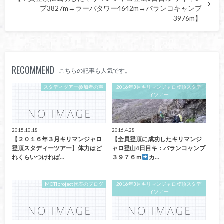
プ3827m→ラーバタワー4642m→バランコキャンプ
3976m】
RECOMMEND
こちらの記事も人気です。
スタディツアー参加者の声
2016年3月キリマンジャロ登頂スタデ
ィツアー
2015.10.18
2016.4.28
【２０１６年３月キリマンジャロ
【全員登頂に成功したキリマンジ
登頂スタディーツアー】体力はど
ャロ登山4日目キ：バランコャンプ
れくらいつければ…
３９７６ｍ
カ…
MOTIproject代表のブログ
2016年3月キリマンジャロ登頂スタデ
ィツアー