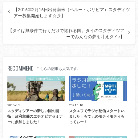
【2016年2月16日出発南米（ペルー・ボリビア）スタディツ
アー募集開始します☆彡】
【タイは無条件で行くだけで惚れる国。タイのスタディツア
ーでみんなの夢を叶えタイ♪】
RECOMMEND
こちらの記事も人気です。
MOTIproject代表のブログ
MOTIproject代表のブログ
2016.6.3
2021.1.10
スタディツアーの新しい国の開
スタエフでラジオ配信スタートい
拓！政府主催のエチオピアセミナ
ました！もてぃのモティモティも
ーに参加しました！
ってぃー！