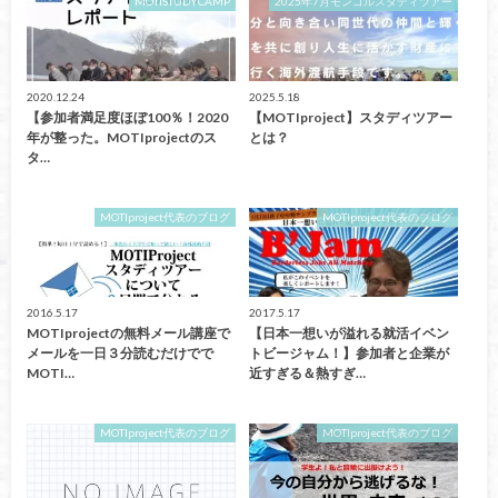
MOTISTUDYCAMP
2025年7月モンゴルスタディツアー
2020.12.24
2025.5.18
【参加者満足度ほぼ100％！2020
【MOTIproject】スタディツアー
年が整った。MOTIprojectのス
とは？
タ…
MOTIproject代表のブログ
MOTIproject代表のブログ
2016.5.17
2017.5.17
MOTIprojectの無料メール講座で
【日本一想いが溢れる就活イベン
メールを一日３分読むだけでで
トビージャム！】参加者と企業が
MOTI…
近すぎる＆熱すぎ…
MOTIproject代表のブログ
MOTIproject代表のブログ