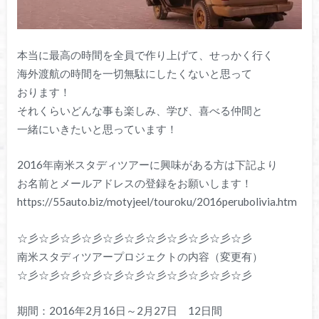
本当に最高の時間を全員で作り上げて、せっかく行く
海外渡航の時間を一切無駄にしたくないと思って
おります！
それくらいどんな事も楽しみ、学び、喜べる仲間と
一緒にいきたいと思っています！
2016年南米スタディツアーに興味がある方は下記より
お名前とメールアドレスの登録をお願いします！
https://55auto.biz/motyjeel/touroku/2016perubolivia.htm
☆彡☆彡☆彡☆彡☆彡☆彡☆彡☆彡☆彡☆彡☆彡
南米スタディツアープロジェクトの内容（変更有）
☆彡☆彡☆彡☆彡☆彡☆彡☆彡☆彡☆彡☆彡☆彡
期間：2016年2月16日～2月27日 12日間