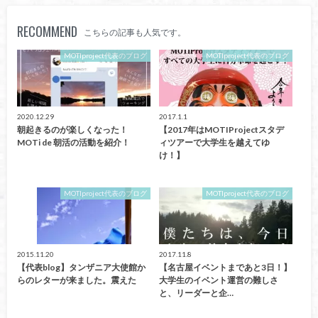
RECOMMEND
こちらの記事も人気です。
MOTIproject代表のブログ
MOTIproject代表のブログ
2020.12.29
2017.1.1
朝起きるのが楽しくなった！
【2017年はMOTIProjectスタデ
MOTi de 朝活の活動を紹介！
ィツアーで大学生を越えてゆ
け！】
MOTIproject代表のブログ
MOTIproject代表のブログ
2015.11.20
2017.11.8
【代表blog】タンザニア大使館か
【名古屋イベントまであと3日！】
らのレターが来ました。震えた
大学生のイベント運営の難しさ
と、リーダーと企…