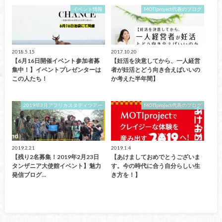
イベント情報
MOTIproject代表のブログ
2018.5.15
2017.10.20
【6月16日開催イベント参加者募
【妊活を決意してから、一人経営
集中！】イベントプレゼンターは
者が妊活とどう向き合えばいいの
この人たち！
か考えた半年間】
2019年3月アフリカスタディツアー
MOTIproject代表のブログ
2019.2.21
2019.1.4
【残り2名募集！2019年2月23日
【あけましておめでとうございま
タンザニア大使館イベント】魅力
す。今の時代に合う自分らしい生
発信ブログ…
き方を！】