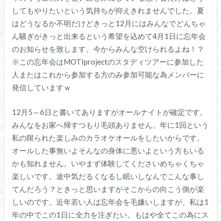
してもやりたいという気持ちが抑えきれませんでした。夏
はどうなるか不明だけどきっと12月にはみんなでどんちゃ
ん騒ぎがきっと出来るという希望を込めて4月1日に忘年会
のお知らせを致します。今からみんな空けられるよね！？
※この忘年会はMOTIprojectのスタディツアーに参加した
人またはこれから参加する方のみ参加可能な為メンバーに
発信していますｗ
12月5～6日と書いてありますがオールナイトが確定です。
みんなをお家へ帰すつもり毛頭ありません。年に1回という
私の限られた楽しみのカラオケオールをしたいからです。
オールした事無いよそんなの身体に悪いよという方もいる
かも知れません。いやまず体験してくださいめちゃくちゃ
楽しいです。途中気だるくなるし眠いしなんでこんな事し
てんだろう？ときっと思いますがそこからの向こう側が楽
しいのです。近年若い人は忘年会を毛嫌いしますが、私は1
年の中でこの1日に全力を注ぎたい。もはや全てこの為にス