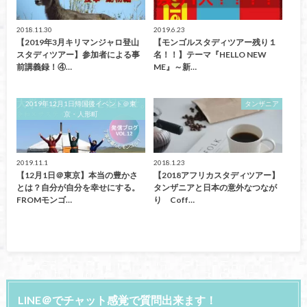
2018.11.30
2019.6.23
【2019年3月キリマンジャロ登山
【モンゴルスタディツアー残り１
スタディツアー】参加者による事
名！！】テーマ『HELLO NEW
前講義録！④…
ME』～新…
2019年12月1日帰国後イベント＠東
タンザニア
京・人形町
2019.11.1
2018.1.23
【12月1日＠東京】本当の豊かさ
【2018アフリカスタディツアー】
とは？自分が自分を幸せにする。
タンザニアと日本の意外なつなが
FROMモンゴ…
り Coff…
LINE＠でチャット感覚で質問出来ます！