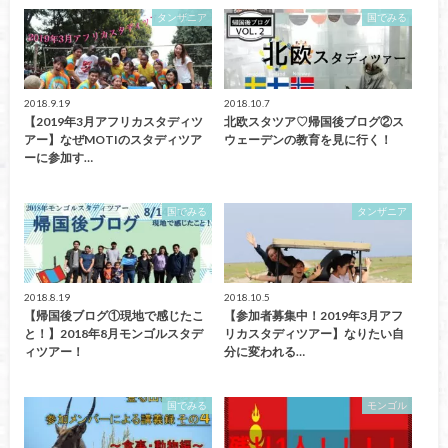
タンザニア
国でみる
2018.9.19
2018.10.7
【2019年3月アフリカスタディツ
北欧スタツア♡帰国後ブログ②ス
アー】なぜMOTIのスタディツア
ウェーデンの教育を見に行く！
ーに参加す…
国でみる
タンザニア
2018.8.19
2018.10.5
【帰国後ブログ①現地で感じたこ
【参加者募集中！2019年3月アフ
と！】2018年8月モンゴルスタデ
リカスタディツアー】なりたい自
ィツアー！
分に変われる…
国でみる
モンゴル