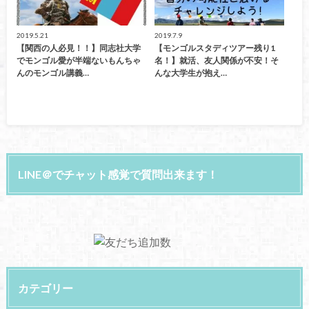
2019.5.21
2019.7.9
【関西の人必見！！】同志社大学
【モンゴルスタディツアー残り1
でモンゴル愛が半端ないもんちゃ
名！】就活、友人関係が不安！そ
んのモンゴル講義…
んな大学生が抱え…
LINE＠でチャット感覚で質問出来ます！
カテゴリー