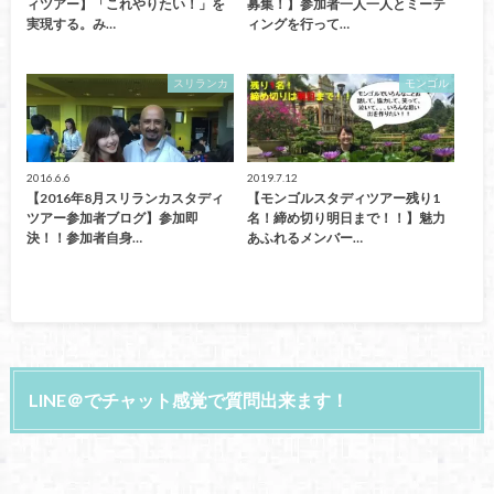
ィツアー】「これやりたい！」を
募集！】参加者一人一人とミーテ
実現する。み…
ィングを行って…
スリランカ
モンゴル
2016.6.6
2019.7.12
【2016年8月スリランカスタディ
【モンゴルスタディツアー残り1
ツアー参加者ブログ】参加即
名！締め切り明日まで！！】魅力
決！！参加者自身…
あふれるメンバー…
LINE＠でチャット感覚で質問出来ます！