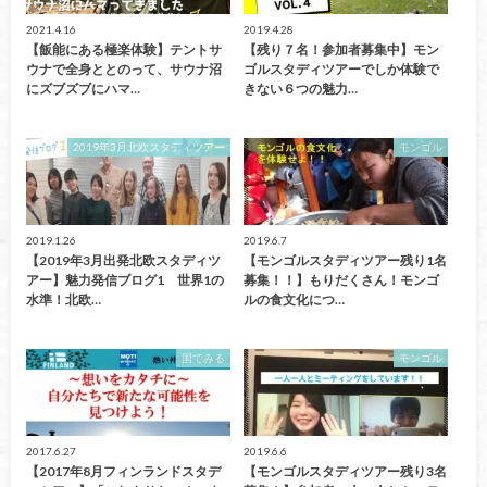
2021.4.16
2019.4.28
【飯能にある極楽体験】テントサ
【残り７名！参加者募集中】モン
ウナで全身ととのって、サウナ沼
ゴルスタディツアーでしか体験で
にズブズブにハマ…
きない６つの魅力…
2019年3月北欧スタディツアー
モンゴル
2019.1.26
2019.6.7
【2019年3月出発北欧スタディツ
【モンゴルスタディツアー残り1名
アー】魅力発信ブログ1 世界1の
募集！！】もりだくさん！モンゴ
水準！北欧…
ルの食文化につ…
国でみる
モンゴル
2017.6.27
2019.6.6
【2017年8月フィンランドスタデ
【モンゴルスタディツアー残り3名