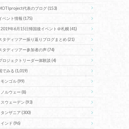
MOTIproject代表のブログ
(153)
イベント情報
(175)
2019年6月15日帰国後イベント＠札幌
(41)
スタディツアー振り返りブログまとめ
(21)
スタディツアー参加者の声
(74)
プロジェクトリーダー体験談
(4)
国でみる
(1,019)
モンゴル
(99)
ノルウェー
(8)
スウェーデン
(93)
タンザニア
(300)
インド
(96)