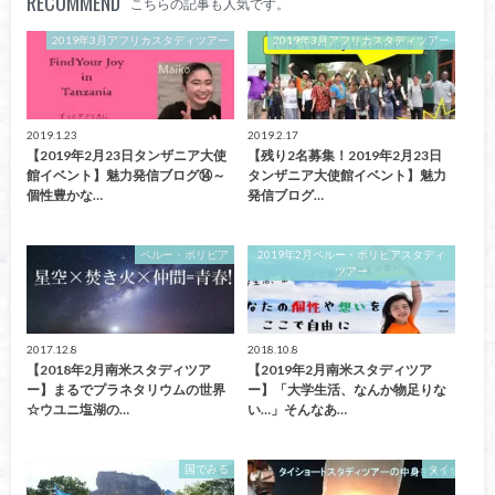
RECOMMEND
こちらの記事も人気です。
2019年3月アフリカスタディツアー
2019年3月アフリカスタディツアー
2019.1.23
2019.2.17
【2019年2月23日タンザニア大使
【残り2名募集！2019年2月23日
館イベント】魅力発信ブログ⑭～
タンザニア大使館イベント】魅力
個性豊かな…
発信ブログ…
ペルー・ボリビア
2019年2月ペルー・ボリビアスタディ
ツアー
2017.12.8
2018.10.8
【2018年2月南米スタディツア
【2019年2月南米スタディツア
ー】まるでプラネタリウムの世界
ー】「大学生活、なんか物足りな
☆ウユニ塩湖の…
い…」そんなあ…
国でみる
タイ