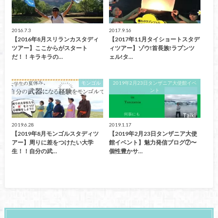
2016.7.3
2017.9.16
【2016年8月スリランカスタディ
【2017年11月タイショートスタデ
ツアー】ここからがスタート
ィツアー】ゾウ!首長族!ラプンツ
だ！！キラキラの…
ェル!タ…
モンゴル
2019年2月23日タンザニア大使館イベ
ント
2019.6.28
2019.1.17
【2019年8月モンゴルスタディツ
【2019年2月23日タンザニア大使
アー】周りに差をつけたい大学
館イベント】魅力発信ブログ⑦〜
生！！自分の武…
個性豊かサ…