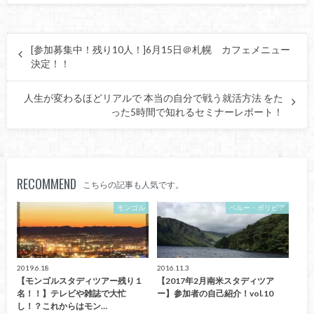
[参加募集中！残り10人！]6月15日＠札幌 カフェメニュー
決定！！
人生が変わるほどリアルで 本当の自分で戦う就活方法 をた
った5時間で知れるセミナーレポート！
RECOMMEND
こちらの記事も人気です。
モンゴル
ペルー・ボリビア
2019.6.18
2016.11.3
【モンゴルスタディツアー残り１
【2017年2月南米スタディツア
名！！】テレビや雑誌で大忙
ー】参加者の自己紹介！vol.10
し！？これからはモン…