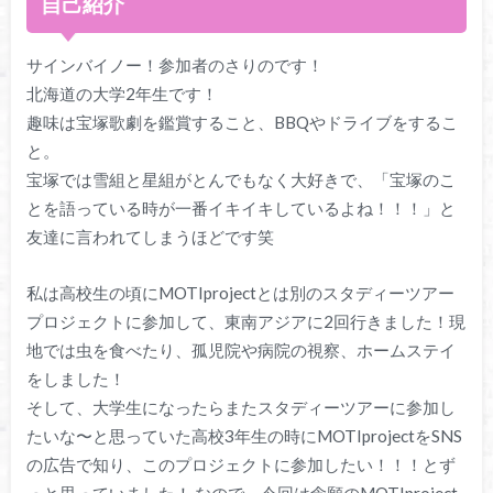
自己紹介
サインバイノー！参加者のさりのです！
北海道の大学2年生です！
趣味は宝塚歌劇を鑑賞すること、BBQやドライブをするこ
と。
宝塚では雪組と星組がとんでもなく大好きで、「宝塚のこ
とを語っている時が一番イキイキしているよね！！！」と
友達に言われてしまうほどです笑
私は高校生の頃にMOTIprojectとは別のスタディーツアー
プロジェクトに参加して、東南アジアに2回行きました！現
地では虫を食べたり、孤児院や病院の視察、ホームステイ
をしました！
そして、大学生になったらまたスタディーツアーに参加し
たいな〜と思っていた高校3年生の時にMOTIprojectをSNS
の広告で知り、このプロジェクトに参加したい！！！とず
っと思っていました！ なので、今回は念願のMOTIproject