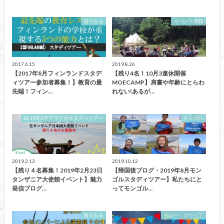
国でみる
イベント情報
2017.6.15
2019.8.26
【2017年8月フィンランドスタデ
【残り4名！10月3連休開催
ィツアー参加者募集！】教育の最
MOECAMP】肩書や年齢にとらわ
先端！フィン…
れない!あるが…
2019年3月アフリカスタディツアー
モンゴル
2019.2.13
2019.10.12
【残り４名募集！2019年2月23日
【帰国後ブログ・2019年8月モン
タンザニア大使館イベント】魅力
ゴルスタディツアー】私たちにと
発信ブログ…
ってモンゴル…
国でみる
ペルー・ボリビア