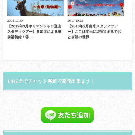
2018.11.30
2017.10.22
【2019年3月キリマンジャロ登山
【2018年2月南米スタディツア
スタディツアー】参加者による事
ー】ここは本当に現実!?まるでお
前講義録！④…
とぎ話の世界…
LINE＠でチャット感覚で質問出来ます！