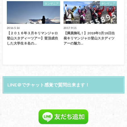
タンザニア
タンザニア
2016.5.16
2017.9.11
【２０１６年３月キリマンジャロ
【満員御礼！】2018年3月18日出
登山スタディーツアー】登頂成功
発キリマンジャロ登山スタディツ
した大学生８名の…
アーの魅力…
LINE＠でチャット感覚で質問出来ます！