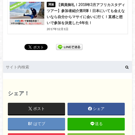
【満員御礼！2018年3月アフリカスタディ
ツアー】参加者紹介第8弾！日本にいても会えな
いなら自分からマサイに会いに行く！直感と想
いで参加を決意した4年生！
2017年12月1日
シェア！
ポスト
シェア
はてブ
送る