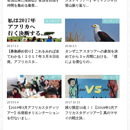
登頂出来た理由②】登頂を目指す
スタディツアー】キリマンジャロ
仲間を集める集客…
登山振り返り…
タンザニア
タンザニア
2017.1.1
2018.2.5
【募集締め切り】これをみれば全
タンザニア スタツアへの参加を決
てわかる！２０１７年３月８日出
めてから３ヶ月間における、「僕
発。アフリカスタ…
による僕なりの…
タンザニア
タンザニア
2019.3.4
2017.10.13
【2019年3月アフリカスタディツ
残り限定10名！！【2018年3月ア
アー】出発前オリエンテーション
フリカスタディツアー】真のマサ
を行ないまし…
イの戦士決…