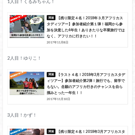
1人目！くるみちゃん！
【残り限定４名！2018年３月アフリカス
タディツアー】参加者紹介第１弾！福岡から参
加を決意した4年生！ありきたりな卒業旅行では
なく、アフリカに行きたい！！
2017年11月8日
2人目！ゆりこ！
【ラスト４名！2018年3月アフリカスタデ
ィツアー】参加者紹介第2弾！旅行でも、留学で
もない。念願のアフリカ行きのチャンスを自ら
掴みとった一年生！！
2017年11月10日
3人目！かず！
【残り限定４名！2018年3月アフリカスタ