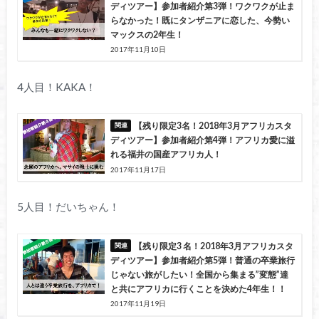
ディツアー】参加者紹介第3弾！ワクワクが止ま
らなかった！既にタンザニアに恋した、今勢い
マックスの2年生！
2017年11月10日
4人目！KAKA！
【残り限定3名！2018年3月アフリカスタ
ディツアー】参加者紹介第4弾！アフリカ愛に溢
れる福井の国産アフリカ人！
2017年11月17日
5人目！だいちゃん！
【残り限定3 名！2018年3月アフリカスタ
ディツアー】参加者紹介第5弾！普通の卒業旅行
じゃない旅がしたい！全国から集まる”変態”達
と共にアフリカに行くことを決めた4年生！！
2017年11月19日