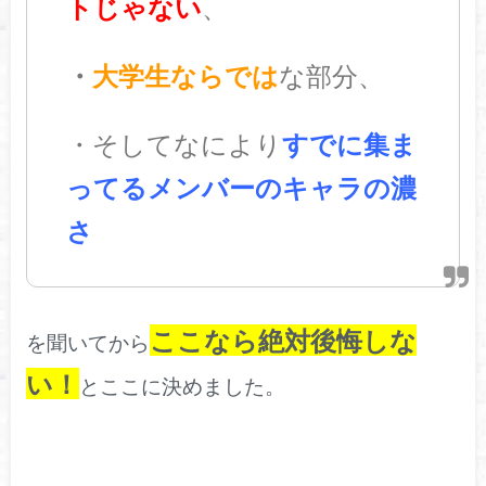
トじゃない
、
・
大学生ならでは
な部分、
・そしてなにより
すでに集ま
ってるメンバーのキャラの濃
さ
ここなら絶対後悔しな
を聞いてから
い！
とここに決めました。