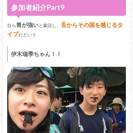
参加者紹介Part9
胃が強い
舌からその国を感じるタ
自ら
と豪語し、
イプ
だという
伊木瑞季ちゃん！！