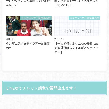
ー】やりたいこと我慢していませ
聞いた本音トーク！『あなたにと
んか…？
ってMOTIp…
スタディツアー参加者の声
スタディツアー参加者の声
2014.6.4
2015.6.5
タンザニアスタディツアー参加者
【一人で行くより10000倍楽しめ
の声
る海外渡航スタイルがスタディツ
アー】
LINE＠でチャット感覚で質問出来ます！