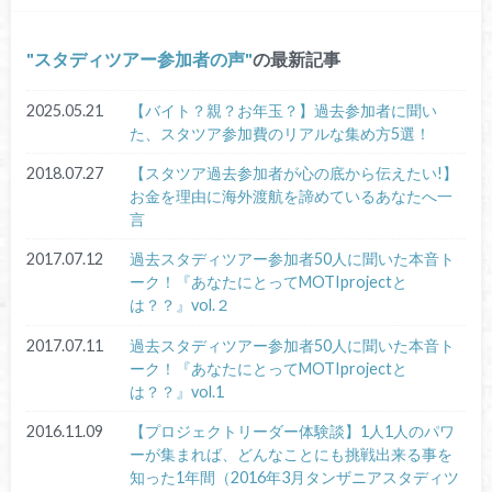
スタディツアー参加者の声
の最新記事
2025.05.21
【バイト？親？お年玉？】過去参加者に聞い
た、スタツア参加費のリアルな集め方5選！
2018.07.27
【スタツア過去参加者が心の底から伝えたい!】
お金を理由に海外渡航を諦めているあなたへ一
言
2017.07.12
過去スタディツアー参加者50人に聞いた本音ト
ーク！『あなたにとってMOTIprojectと
は？？』vol.２
2017.07.11
過去スタディツアー参加者50人に聞いた本音ト
ーク！『あなたにとってMOTIprojectと
は？？』vol.1
2016.11.09
【プロジェクトリーダー体験談】1人1人のパワ
ーが集まれば、どんなことにも挑戦出来る事を
知った1年間（2016年3月タンザニアスタディツ