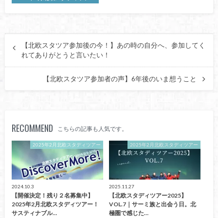
【北欧スタツア参加後の今！】あの時の自分へ、参加してく
れてありがとうと言いたい！
【北欧スタツア参加者の声】6年後のいま想うこと
RECOMMEND
こちらの記事も人気です。
2025年2月北欧スタディツアー
2025年2月北欧スタディツアー
2024.10.3
2025.11.27
【開催決定！残り２名募集中】
【北欧スタディツアー2025】
2025年2月北欧スタディツアー！
VOL.7｜サーミ族と出会う日。北
サスティナブル…
極圏で感じた…