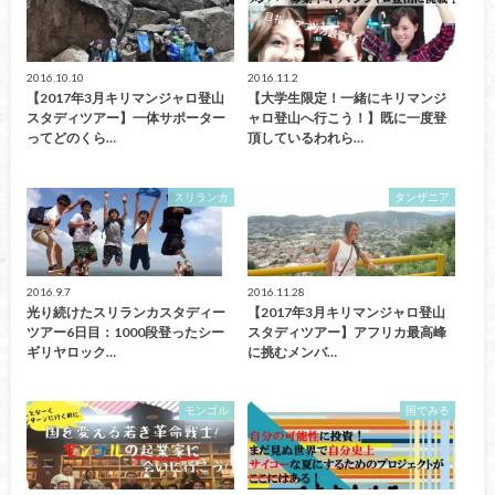
2016.10.10
2016.11.2
【2017年3月キリマンジャロ登山
【大学生限定！一緒にキリマンジ
スタディツアー】一体サポーター
ャロ登山へ行こう！】既に一度登
ってどのくら…
頂しているわれら…
スリランカ
タンザニア
2016.9.7
2016.11.28
光り続けたスリランカスタディー
【2017年3月キリマンジャロ登山
ツアー6日目：1000段登ったシー
スタディツアー】アフリカ最高峰
ギリヤロック…
に挑むメンバ…
モンゴル
国でみる