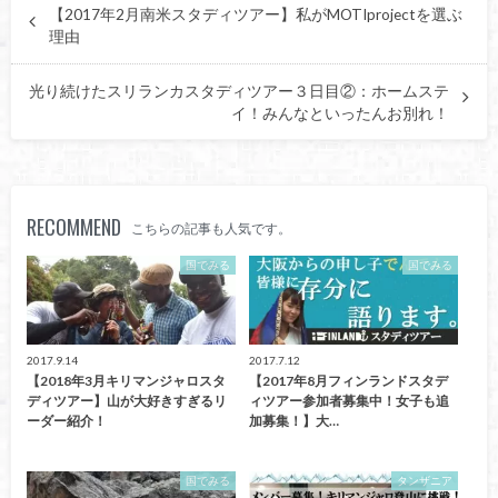
【2017年2月南米スタディツアー】私がMOTIprojectを選ぶ
理由
光り続けたスリランカスタディツアー３日目②：ホームステ
イ！みんなといったんお別れ！
RECOMMEND
こちらの記事も人気です。
国でみる
国でみる
2017.9.14
2017.7.12
【2018年3月キリマンジャロスタ
【2017年8月フィンランドスタデ
ディツアー】山が大好きすぎるリ
ィツアー参加者募集中！女子も追
ーダー紹介！
加募集！】大…
国でみる
タンザニア