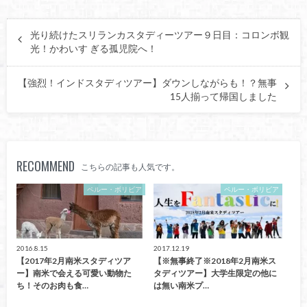
光り続けたスリランカスタディーツアー９日目：コロンボ観
光！かわいす ぎる孤児院へ！
【強烈！インドスタディツアー】ダウンしながらも！？無事
15人揃って帰国しました
RECOMMEND
こちらの記事も人気です。
ペルー・ボリビア
ペルー・ボリビア
2016.8.15
2017.12.19
【2017年2月南米スタディツア
【※無事終了※2018年2月南米ス
ー】南米で会える可愛い動物た
タディツアー】大学生限定の他に
ち！そのお肉も食…
は無い南米プ…