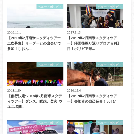
ペルー・ボリビア
ペルー・ボリビア
2016.11.1
2017.3.13
【2017年2月南米スタディツアー
【2017年2月南米スタディツア
二次募集】リーダーとの出会いで
ー】帰国後振り返りブログ☆9日
参加！しおん…
目！ボリビア最…
ペルー・ボリビア
ペルー・ボリビア
2018.1.20
2016.12.4
【催行決定!2018年2月南米スタデ
【2017年2月南米スタディツア
ィツアー】ダンス、瞑想、焚火!ウ
ー】参加者の自己紹介！vol.14
ユニ塩湖…
ペルー・ボリビア
ペルー・ボリビア