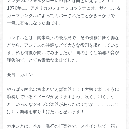
アンデスのフォルクローレの有名な曲といえばこれ！！
1970年に、アメリカのフォークロックデュオ、サイモン＆
ガーファンクルによってカバーされたことがきっかけで、
一気に有名になった曲です。
コンドルとは、南米最大の飛ぶ鳥で、その優雅に舞う姿な
どから、
アンデスの神話などで大きな役割を果たしていま
す。
私も何度か聞いてみましたが、笛のような楽器の音が
印象的で、とても素敵な楽曲でした。
楽器―カホン
やっぱり南米の音楽といえば楽器！！！大勢で楽しそうに
演奏しているイメージがありますよね。吹く、叩く、な
ど、いろんなタイプの楽器があった
の
ですが、、、ここで
は叩く楽器を取り上げたいと思います！
カホンとは、ペルー発祥の打楽器で、スペイン語で「箱」