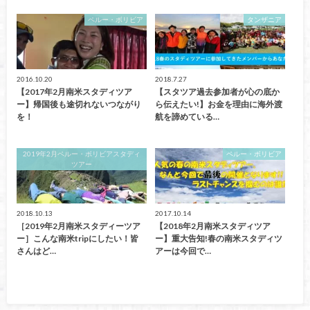
ペルー・ボリビア
タンザニア
2016.10.20
2018.7.27
【2017年2月南米スタディツア
【スタツア過去参加者が心の底か
ー】帰国後も途切れないつながり
ら伝えたい!】お金を理由に海外渡
を！
航を諦めている…
2019年2月ペルー・ボリビアスタディ
ペルー・ボリビア
ツアー
2018.10.13
2017.10.14
［2019年2月南米スタディーツア
【2018年2月南米スタディツア
ー］こんな南米tripにしたい！皆
ー】重大告知!春の南米スタディツ
さんはど…
アーは今回で…