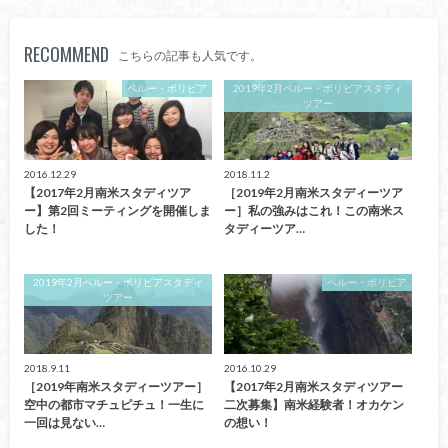
RECOMMEND
こちらの記事も人気です。
ペルー・ボリビア
2019年2月ペルー・ボリビアスタディ
ツアー
2016.12.29
2018.11.2
【2017年2月南米スタディツア
［2019年2月南米スタディーツア
ー】第2回ミーティングを開催しま
ー］私の強みはこれ！この南米ス
した！
タディーツア…
2019年2月ペルー・ボリビアスタディ
ペルー・ボリビア
ツアー
2018.9.11
2016.10.29
［2019年南米スタディーツアー］
【2017年2月南米スタディツアー
空中の都市マチュピチュ！一生に
二次募集】南米経験者！オカケン
一回は見ない…
の想い！