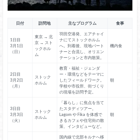
日付
訪問地
主なプログラム
食事
羽田空港発、エアチャイ
東京 → 北
1日目
ナにてストックホルム
京 → スト
3月1日
へ。到着後、現地パート
機内食
ックホル
（日）
ナーと合流し、オリエン
ム
テーションと市内散策。
教育・福祉・ジェンダ
2日目
ー・環境などをテーマに
ストック
3月2日
したフィールドワーク。
朝
ホルム
（月）
学校や市役所、街づくり
の現場を訪問予定。
「暮らし」に焦点を当て
3日目
たスタディツアー。
ストック
3月3日
Lagom や Fika を体感で
朝
ホルム
（火）
きるカフェや住宅街の散
策、インタビューなど。
国内線で北部キルナへ移