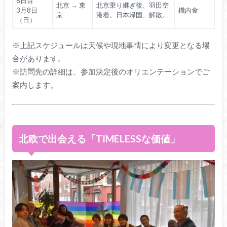
8日目
北京 → 東
北京乗り継ぎ後、羽田空
3月8日
機内食
京
港着。日本帰国、解散。
（日）
※上記スケジュールは天候や現地事情により変更となる場
合があります。
※訪問先の詳細は、参加決定後のオリエンテーションでご
案内します。
北欧で出会える「TIMELESSな価値」