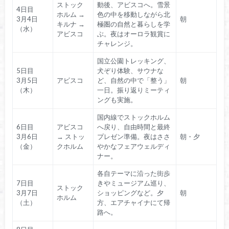
ストック
動後、アビスコへ。雪景
4日目
ホルム →
色の中を移動しながら北
3月4日
朝
キルナ →
極圏の自然と暮らしを学
（水）
アビスコ
ぶ。夜はオーロラ観賞に
チャレンジ。
国立公園トレッキング、
5日目
犬ぞり体験、サウナな
3月5日
アビスコ
ど、自然の中で「整う」
朝
（木）
一日。振り返りミーティ
ングも実施。
国内線でストックホルム
6日目
アビスコ
へ戻り、自由時間と最終
3月6日
→ ストッ
プレゼン準備。夜はささ
朝・夕
（金）
クホルム
やかなフェアウェルディ
ナー。
各自テーマに沿った街歩
7日目
きやミュージアム巡り、
ストック
3月7日
ショッピングなど。夕
朝
ホルム
（土）
方、エアチャイナにて帰
路へ。