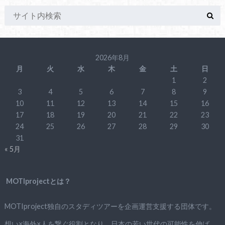
2026年8月
月
火
水
木
金
土
日
1
2
3
4
5
6
7
8
9
10
11
12
13
14
15
16
17
18
19
20
21
22
23
24
25
26
27
28
29
30
31
« 5月
MOTIprojectとは？
MOTIproject独自のスタディツアーを企画運営支援する団体です。
想い×海外×人を繋ぐ役割となり、日本の若い世代の可能性を伸ば