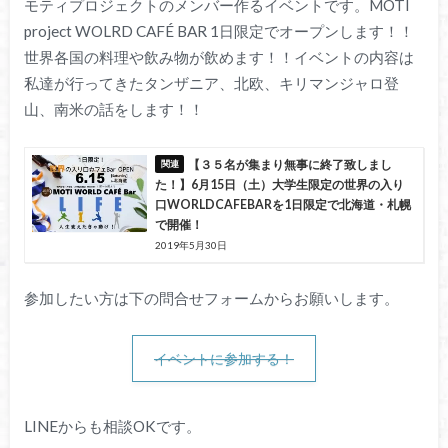
モティプロジェクトのメンバー作るイベントです。
MOTI
project WOLRD CAFÉ BAR 1
日限定でオープンします！！
世界各国の料理や飲み物が飲めます！！イベントの内容は
私達が行ってきたタンザニア、北欧、キリマンジャロ登
山、南米の話をします！！
【３５名が集まり無事に終了致しまし
た！】6月15日（土）大学生限定の世界の入り
口WORLDCAFEBARを1日限定で北海道・札幌
で開催！
2019年5月30日
参加したい方は下の問合せフォームからお願いします。
イベントに参加する！
LINE
からも相談
OK
です。