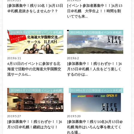
[参加募集中！残り10名！]6月15日
[イベント参加者募集中！！]6月15
＠札幌 息抜きをしませんか？？
日＠札幌 大学生よ！！時間を割
いてでも来…
2019年6月15日帰国後イベント＠札幌
2019年6月15日帰国後イベント＠札幌
2019.6.11
2019.6.2
6月15日のイベントに参加する北
[参加募集中！！残りわずか！！]6
海道で活動中の北海道大学国際交
月15日＠札幌！人生をどう楽しく
流サークルIL…
するのかは…
2019年6月15日帰国後イベント＠札幌
2019年6月15日帰国後イベント＠札幌
2019.5.27
2019.5.20
[参加募集中！！残りわずか！！]6
[参加募集中！残り10名]6月15日@
月15日＠札幌！継続は力なり！
札幌 海外はいろんな事を教えてく
れる場…