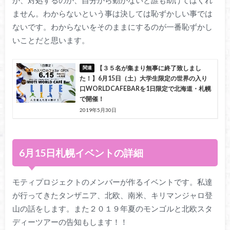
ません。わからないという事は決しては恥ずかしい事では
ないです。わからないをそのままにするのが一番恥ずかし
いことだと思います。
【３５名が集まり無事に終了致しまし
た！】6月15日（土）大学生限定の世界の入り
口WORLDCAFEBARを1日限定で北海道・札幌
で開催！
2019年5月30日
6
月
15
日札幌イベントの詳細
モティプロジェクトのメンバーが作るイベントです。私達
が行ってきたタンザニア、北欧、南米、キリマンジャロ登
山の話をします。また２０１９年夏のモンゴルと北欧スタ
ディーツアーの
告知
もします！！