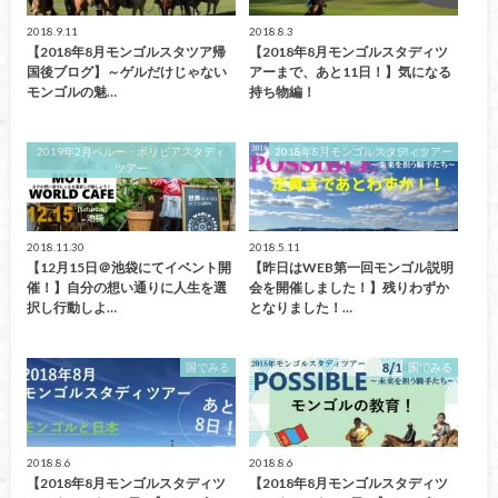
2018.9.11
2018.8.3
【2018年8月モンゴルスタツア帰
【2018年8月モンゴルスタディツ
国後ブログ】～ゲルだけじゃない
アーまで、あと11日！】気になる
モンゴルの魅…
持ち物編！
2019年2月ペルー・ボリビアスタディ
2018年8月モンゴルスタディツアー
ツアー
2018.11.30
2018.5.11
【12月15日＠池袋にてイベント開
【昨日はWEB第一回モンゴル説明
催！】自分の想い通りに人生を選
会を開催しました！】残りわずか
択し行動しよ…
となりました！…
国でみる
国でみる
2018.8.6
2018.8.6
【2018年8月モンゴルスタディツ
【2018年8月モンゴルスタディツ