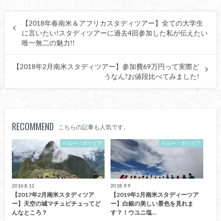
【2018年春南米＆アフリカスタディツアー】全ての大学生
に言いたい!スタディツアーに過去4回参加した私が伝えたい
唯一無二の魅力!!
【2018年2月南米スタディツアー】参加費69万円って実際ど
うなん?お値段比べてみました!
RECOMMEND
こちらの記事も人気です。
ペルー・ボリビア
ペルー・ボリビア
2016.8.12
2018.9.9
【2017年2月南米スタディツア
【2019年2月南米スタディーツア
ー】天空の城マチュピチュってど
ー】白銀の美しい景色を見れま
んなところ？
す？！ウユニ塩…