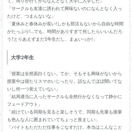
て、周りが行くからなんとなく大学に入学した」
「サークルも友達に誘われて興味ないのになんとなく入っ
たけど、つまんないな」
「夏休みと春休みが長い!しかも部活もないから自由な時間
がたっぷり!…でも、時間がありすぎて何したらいいんだろ
う?とりあえずまだ1年生だし、まぁいっか!」
大学2年生
「授業は全然面白くない。てか、そもそも興味がないから
授業中は寝たりスマホいじったり。話なんてほぼ聞いてな
いし何一つ覚えていない」
「結局適当に入ったサークルも全然行かなくなって静かに
フェードアウト」
「続けている同期を見ると楽しそうで、同期も先輩も後輩
も色んな人に囲まれていてちょっと羨ましい」
「バイトもただただ仕事をこなすだけ。本当はこんなこと