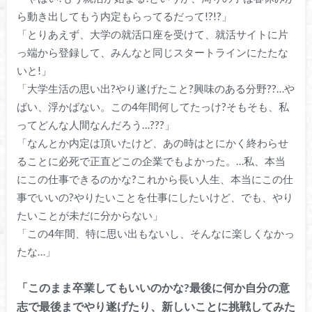
ら動き出してもう内定もらってるだって!?!?」
「とりあえず、大学の就活口座を受けて、就活サイトに片
っ端から登録して、みんなと同じスタートラインにたたな
いと!」
「大学生活の思い出?やり遂げたこと?興味のある分野??…や
ばい、浮かばない。この4年間何してたっけ?そもそも、私
ってどんな人間なんだろう…???」
「なんとか内定は頂いたけど、あの時はとにかく終わらせ
ることに必死で正直どこの企業でもよかった。…私、本当
にこの仕事できるのかな?これから長い人生、本当にこの仕
事でいいの?やりたいことを仕事にしたいけど、でも、やり
たいことが未だに分からない」
「この4年間、特に思い出もないし、そんなに楽しくなかっ
たな…」
「このまま卒業してもいいのかな?最後に何か自分の意
志で最後までやり遂げたり、新しいことに挑戦してみた