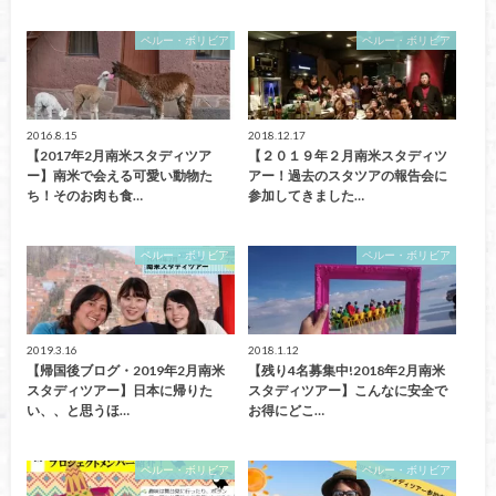
ペルー・ボリビア
ペルー・ボリビア
2016.8.15
2018.12.17
【2017年2月南米スタディツア
【２０１９年２月南米スタディツ
ー】南米で会える可愛い動物た
アー！過去のスタツアの報告会に
ち！そのお肉も食…
参加してきました…
ペルー・ボリビア
ペルー・ボリビア
2019.3.16
2018.1.12
【帰国後ブログ・2019年2月南米
【残り4名募集中!2018年2月南米
スタディツアー】日本に帰りた
スタディツアー】こんなに安全で
い、、と思うほ…
お得にどこ…
ペルー・ボリビア
ペルー・ボリビア