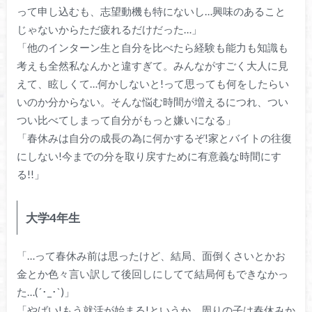
って申し込むも、志望動機も特にないし…興味のあること
じゃないからただ疲れるだけだった…」
「他のインターン生と自分を比べたら経験も能力も知識も
考えも全然私なんかと違すぎて。みんながすごく大人に見
えて、眩しくて…何かしないと!って思っても何をしたらい
いのか分からない。そんな悩む時間が増えるにつれ、つい
つい比べてしまって自分がもっと嫌いになる」
「春休みは自分の成長の為に何かするぞ!家とバイトの往復
にしない!今までの分を取り戻すために有意義な時間にす
る!!」
大学4年生
「…って春休み前は思ったけど、結局、面倒くさいとかお
金とか色々言い訳して後回しにしてて結局何もできなかっ
た…(´･_･`)」
「やばい!もう就活が始まる!というか、周りの子は春休みか