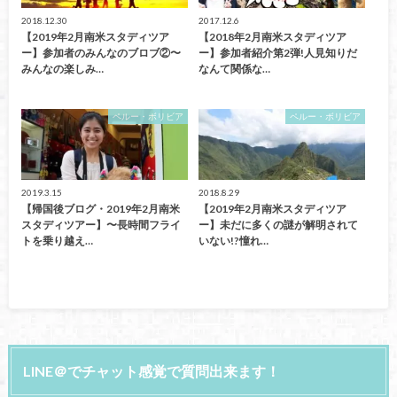
2018.12.30
2017.12.6
【2019年2月南米スタディツア
【2018年2月南米スタディツア
ー】参加者のみんなのブロブ②〜
ー】参加者紹介第2弾!人見知りだ
みんなの楽しみ…
なんて関係な…
ペルー・ボリビア
ペルー・ボリビア
2019.3.15
2018.8.29
【帰国後ブログ・2019年2月南米
【2019年2月南米スタディツア
スタディツアー】〜長時間フライ
ー】未だに多くの謎が解明されて
トを乗り越え…
いない!?憧れ…
LINE＠でチャット感覚で質問出来ます！