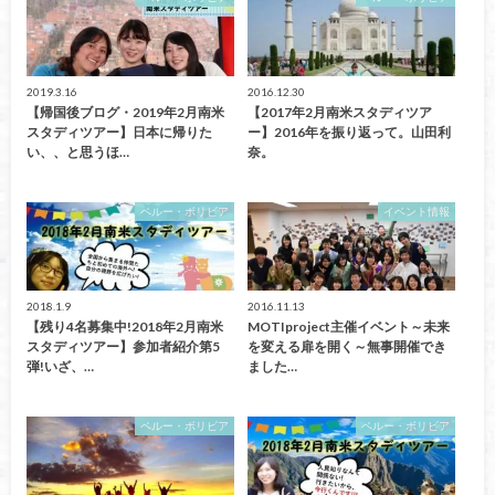
2019.3.16
2016.12.30
【帰国後ブログ・2019年2月南米
【2017年2月南米スタディツア
スタディツアー】日本に帰りた
ー】2016年を振り返って。山田利
い、、と思うほ…
奈。
ペルー・ボリビア
イベント情報
2018.1.9
2016.11.13
【残り4名募集中!2018年2月南米
MOTIproject主催イベント～未来
スタディツアー】参加者紹介第5
を変える扉を開く～無事開催でき
弾!いざ、…
ました…
ペルー・ボリビア
ペルー・ボリビア