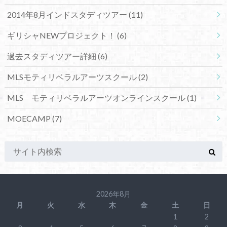
2014年8月インドスタディツアー
(11)
ギリシャNEWプロジェクト！
(6)
過去スタディツアー詳細
(6)
MLSモティリベラルアーツスクール
(2)
MLS モティリベラルアーツオンラインスクール
(1)
MOECAMP
(7)
2026年8月
月
火
水
木
金
土
日
1
2