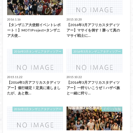
2016.1.16
2015.10.20
【タンザニア大使館イベントレポ
【2016年3月アフリカスタディツ
ート！】MOTIProject×タンザニ
アー】マサイを倒す！勝って真の
ア大使…
マサイ戦士に…
2016年3月タンザニアタディツアー
2016年3月タンザニアタディツアー
2015.11.22
2015.10.22
【2016年3月アフリカスタディツ
【2016年3月アフリカスタディツ
アー】催行確定！定員に達しまし
アー】一狩りいこうぜ！ハザベ族
たが、あと数…
と一緒に狩り…
2016年3月タンザニアタディツアー
イベント情報