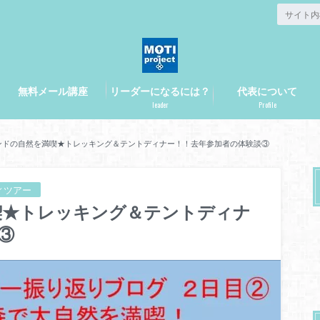
無料メール講座
リーダーになるには？
代表について
leader
Profile
ンドの自然を満喫★トレッキング＆テントディナー！！去年参加者の体験談③
ィツアー
喫★トレッキング＆テントディナ
③