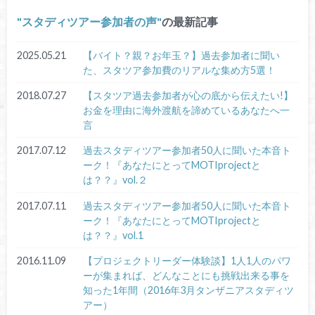
スタディツアー参加者の声
の最新記事
2025.05.21
【バイト？親？お年玉？】過去参加者に聞い
た、スタツア参加費のリアルな集め方5選！
2018.07.27
【スタツア過去参加者が心の底から伝えたい!】
お金を理由に海外渡航を諦めているあなたへ一
言
2017.07.12
過去スタディツアー参加者50人に聞いた本音ト
ーク！『あなたにとってMOTIprojectと
は？？』vol.２
2017.07.11
過去スタディツアー参加者50人に聞いた本音ト
ーク！『あなたにとってMOTIprojectと
は？？』vol.1
2016.11.09
【プロジェクトリーダー体験談】1人1人のパワ
ーが集まれば、どんなことにも挑戦出来る事を
知った1年間（2016年3月タンザニアスタディツ
アー）