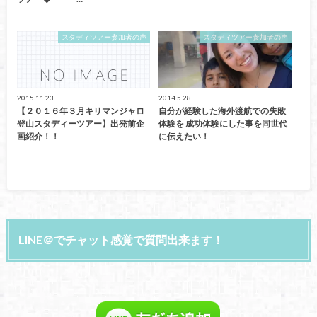
スタディツアー参加者の声
スタディツアー参加者の声
2015.11.23
2014.5.28
【２０１６年３月キリマンジャロ
自分が経験した海外渡航での失敗
登山スタディーツアー】出発前企
体験を 成功体験にした事を同世代
画紹介！！
に伝えたい！
LINE＠でチャット感覚で質問出来ます！