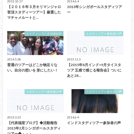
2015.10.17
2014.6.4
【２０１６年３月キリマンジャロ
2013年シンガポールスタディツア
登頂スタディーツアー】厳選した
ー
マチャメルートと…
スタディツアー参加者の声
スタディツアー参加者の声
2014.5.28
2015.11.3
普通のツアーはどこか物足りな
【2015年8月インド×9月タイスタ
い。自分の想いを 形にしたい！
ツア 五感で感じる報告会】ついに
あと28…
スタディツアー参加者の声
スタディツアー参加者の声
2015.3.23
2014.6.4
【代表福室ブログ】◆活動報告
インドスタディツアー参加者の声
2015年2月シンガポールスタディ
ツアー◆・・・…