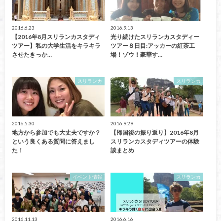
2016.6.23
2016.9.13
【2016年8月スリランカスタディ
光り続けたスリランカスタディー
ツアー】私の大学生活をキラキラ
ツアー８日目:アッカーの紅茶工
させたきっか…
場！ゾウ！豪華す…
スリランカ
スリランカ
2016.5.30
2016.9.29
地方から参加でも大丈夫ですか？
【帰国後の振り返り】2016年8月
という良くある質問に答えまし
スリランカスタディツアーの体験
た！
談まとめ
イベント情報
スリランカ
2016.11.13
2016.6.16