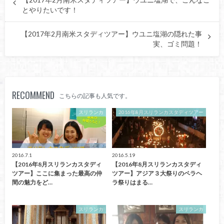
とやりたいです！
【2017年2月南米スタディツアー】ウユニ塩湖の隠れた事
実、ゴミ問題！
RECOMMEND
こちらの記事も人気です。
スリランカ
2016年8月スリランカスタディツアー
2016.7.1
2016.5.19
【2016年8月スリランカスタディ
【2016年8月スリランカスタディ
ツアー】ここに集まった最高の仲
ツアー】アジア３大祭りのペラヘ
間の魅力をど…
ラ祭りはまる…
スリランカ
スリランカ