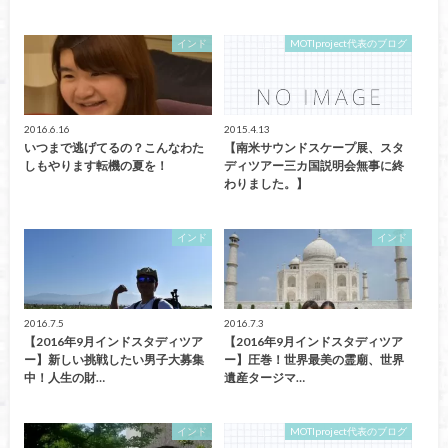
インド
MOTIproject代表のブログ
2016.6.16
2015.4.13
いつまで逃げてるの？こんなわた
【南米サウンドスケープ展、スタ
しもやります転機の夏を！
ディツアー三カ国説明会無事に終
わりました。】
インド
インド
2016.7.5
2016.7.3
【2016年9月インドスタディツア
【2016年9月インドスタディツア
ー】新しい挑戦したい男子大募集
ー】圧巻！世界最美の霊廟、世界
中！人生の財…
遺産タージマ…
インド
MOTIproject代表のブログ