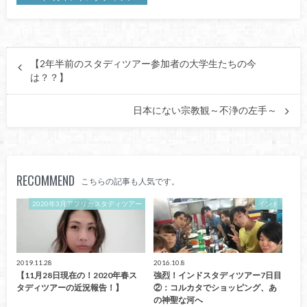
【2年半前のスタディツアー参加者の大学生たちの今
は？？】
日本にない宗教観～不浄の左手～
RECOMMEND
こちらの記事も人気です。
2020年3月アフリカスタディツアー
インド
2019.11.28
2016.10.8
【11月28日現在の！2020年春ス
強烈！インドスタディツアー7日目
タディツアーの近況報告！】
②：コルカタでショッピング、あ
の神聖な河へ