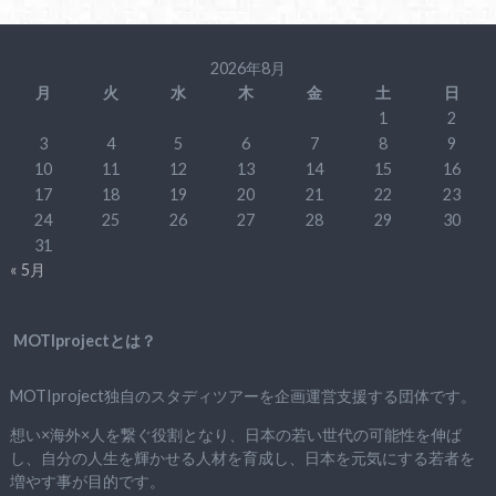
2026年8月
月
火
水
木
金
土
日
1
2
3
4
5
6
7
8
9
10
11
12
13
14
15
16
17
18
19
20
21
22
23
24
25
26
27
28
29
30
31
« 5月
MOTIprojectとは？
MOTIproject独自のスタディツアーを企画運営支援する団体です。
想い×海外×人を繋ぐ役割となり、日本の若い世代の可能性を伸ば
し、自分の人生を輝かせる人材を育成し、日本を元気にする若者を
増やす事が目的です。