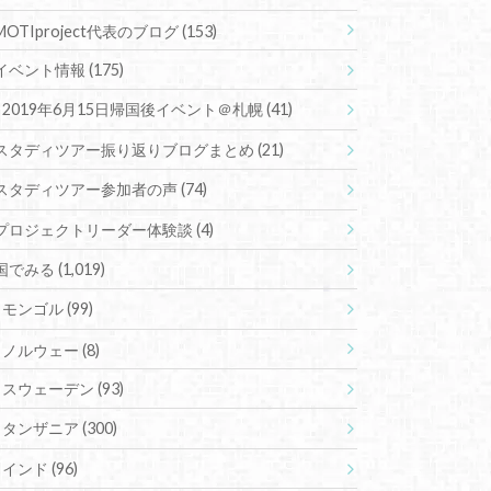
MOTIproject代表のブログ
(153)
イベント情報
(175)
2019年6月15日帰国後イベント＠札幌
(41)
スタディツアー振り返りブログまとめ
(21)
スタディツアー参加者の声
(74)
プロジェクトリーダー体験談
(4)
国でみる
(1,019)
モンゴル
(99)
ノルウェー
(8)
スウェーデン
(93)
タンザニア
(300)
インド
(96)