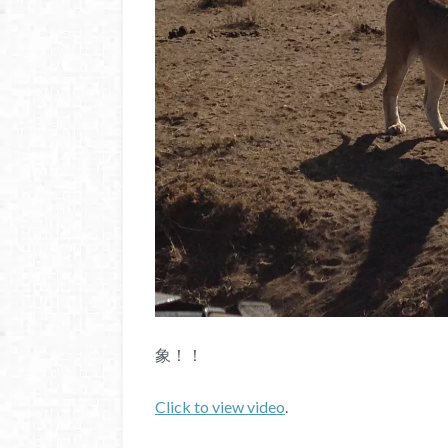
象！！
Click to view video
.