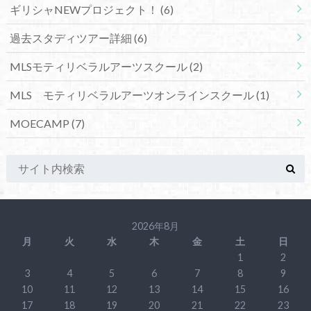
ギリシャNEWプロジェクト！
(6)
過去スタディツアー詳細
(6)
MLSモティリベラルアーツスクール
(2)
MLS モティリベラルアーツオンラインスクール
(1)
MOECAMP
(7)
2026年8月
月
火
水
木
金
土
日
1
2
3
4
5
6
7
8
9
10
11
12
13
14
15
16
17
18
19
20
21
22
23