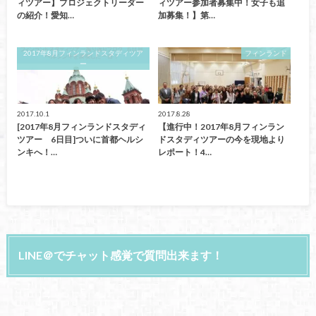
ィツアー】プロジェクトリーダー
ィツアー参加者募集中！女子も追
の紹介！愛知…
加募集！】第…
2017年8月フィンランドスタディツア
フィンランド
ー
2017.10.1
2017.8.28
[2017年8月フィンランドスタディ
【進行中！2017年8月フィンラン
ツアー 6日目]ついに首都ヘルシ
ドスタディツアーの今を現地より
ンキへ！…
レポート！4…
LINE＠でチャット感覚で質問出来ます！