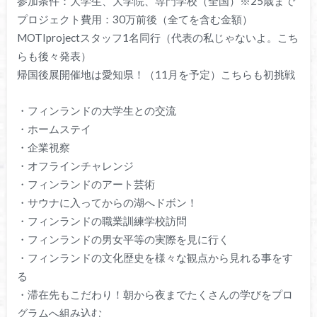
参加条件：大学生、大学院、専門学校（全国）※25歳まで
プロジェクト費用：30万前後（全てを含む金額）
MOTIprojectスタッフ1名同行（代表の私じゃないよ。こち
らも後々発表）
帰国後展開催地は愛知県！（11月を予定）こちらも初挑戦
・フィンランドの大学生との交流
・ホームステイ
・企業視察
・オフラインチャレンジ
・フィンランドのアート芸術
・サウナに入ってからの湖へドボン！
・フィンランドの職業訓練学校訪問
・フィンランドの男女平等の実際を見に行く
・フィンランドの文化歴史を様々な観点から見れる事をす
る
・滞在先もこだわり！朝から夜までたくさんの学びをプロ
グラムへ組み込む