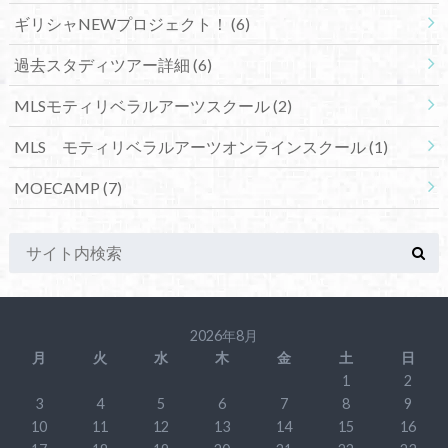
ギリシャNEWプロジェクト！
(6)
過去スタディツアー詳細
(6)
MLSモティリベラルアーツスクール
(2)
MLS モティリベラルアーツオンラインスクール
(1)
MOECAMP
(7)
2026年8月
月
火
水
木
金
土
日
1
2
3
4
5
6
7
8
9
10
11
12
13
14
15
16